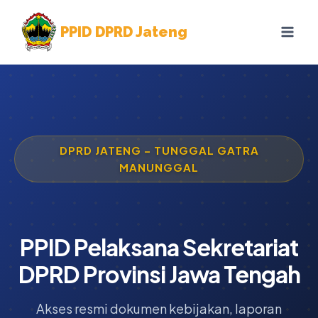
Skip
to
PPID DPRD Jateng
content
DPRD JATENG – TUNGGAL GATRA
MANUNGGAL
PPID Pelaksana Sekretariat
DPRD Provinsi Jawa Tengah
Akses resmi dokumen kebijakan, laporan