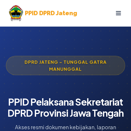
Skip
to
PPID DPRD Jateng
content
DPRD JATENG – TUNGGAL GATRA
MANUNGGAL
PPID Pelaksana Sekretariat
DPRD Provinsi Jawa Tengah
Akses resmi dokumen kebijakan, laporan