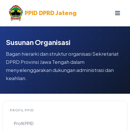
Skip
to
PPID DPRD Jateng
content
Susunan Organisasi
Bagan hierarki dan struktur organisasi Sekretariat
DPRD Provinsi Jawa Tengah dalam
menyelenggarakan dukungan administrasi dan
keahlian.
PROFIL PPID
Profil PPID